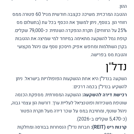
ההון.
ההטבה המרכזית: משיכה כקצבה חודשית מגיל 60 פטורה ממס
רווחי הון. בנוסף, ניתן למשוך את הכסף בכל עת (בתשלום מס
25% על הרווחים). תקרת ההפקדה השנתית: כ-79,000 שקלים.
קופת גמל להשקעה מתאימה במיוחד למי שמיצה את ההטבות
בקרן השתלמות ומחפש אפיק חיסכון נוסף עם ניהול מקצועי
והטבת מס בפרישה.
נדל"ן
השקעה בנדל"ן היא אחת ההשקעות הפופולריות בישראל. ניתן
להשקיע בנדל"ן בכמה דרכים:
רכישת דירה להשקעה:
ההשקעה המסורתית. מספקת הכנסה
שוטפת משכירות ופוטנציאל לעליית ערך. דורשת הון עצמי גבוה,
ניהול שוטף, ומחויבת במס על שכר דירה מעל תקרת הפטור
(כ-5,470 שקלים ב-2026).
קרנות ריט (REIT):
חברות נדל"ן הנסחרות בבורסה ומחלקות