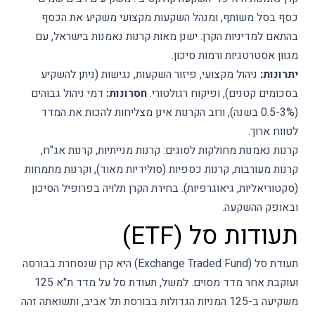
כסף בסל משותף, ומנהל השקעות מקצועי משקיע את הכסף
בהתאם למדיניות הקרן. ישנן מאות קרנות נאמנות בישראל, עם
מגוון אסטרטגיות ורמות סיכון.
יתרונות:
ניהול מקצועי, פיזור השקעות, נגישות (ניתן להשקיע
בסכומים קטנים), ופיקוח רגולטורי.
חסרונות:
דמי ניהול גבוהים
(0.5-3% בשנה), ורוב הקרנות אינן מצליחות להכות את המדד
לטווח ארוך.
קרנות נאמנות מחולקות לסוגים: קרנות מנייתיות, קרנות אג"ח,
קרנות מעורבות, קרנות כספיות (סולידיות מאוד), וקרנות מתמחות
(סקטוריאליות, גיאוגרפיות). בחירת הקרן תלויה בפרופיל הסיכון
ובאופק ההשקעה.
תעודות סל (ETF)
תעודת סל (Exchange Traded Fund) היא קרן שנסחרת בבורסה
ועוקבת אחר מדד מסוים. למשל, תעודת סל על מדד ת"א 125
משקיעה ב-125 המניות הגדולות בבורסת תל אביב, ותשואתה זהה