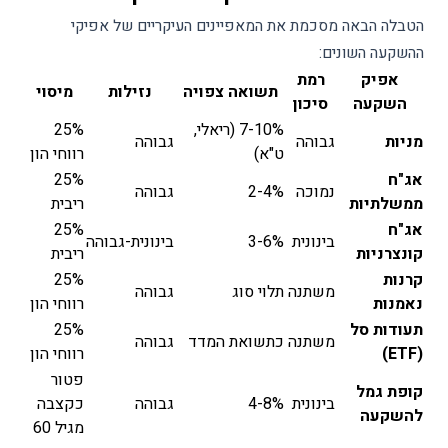
הטבלה הבאה מסכמת את המאפיינים העיקריים של אפיקי
ההשקעה השונים:
אפיק
רמת
תשואה צפויה
נזילות
מיסוי
השקעה
סיכון
7-10% (ריאלי,
25%
מניות
גבוהה
גבוהה
ט"א)
רווחי הון
אג"ח
25%
נמוכה
2-4%
גבוהה
ממשלתיות
ריבית
אג"ח
25%
בינונית
3-6%
בינונית-גבוהה
קונצרניות
ריבית
קרנות
25%
משתנה
תלוי סוג
גבוהה
נאמנות
רווחי הון
תעודות סל
25%
משתנה
כתשואת המדד
גבוהה
(ETF)
רווחי הון
פטור
קופת גמל
בינונית
4-8%
גבוהה
כקצבה
להשקעה
מגיל 60