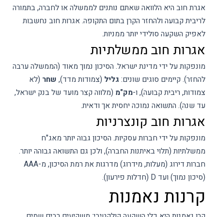
אגרת חוב היא הלוואה שאתם נותנים לממשלה או לחברה, בתמורה
לריבית קבועה ולהחזר הקרן בתום התקופה. אגרות חוב נחשבות
לאפיק השקעה סולידי יותר ממניות.
אגרות חוב ממשלתיות
מונפקות על ידי מדינת ישראל. הסיכון נמוך מאוד (הממשלה ערבה
להחזר). קיימים סוגים שונים:
גליל
(צמודות מדד),
שחר
(לא
צמודות, ריבית קבועה), ו-
מק"מ
(מלווה קצר מועד של בנק ישראל,
עד שנה). התשואה נמוכה יחסית אך ודאית.
אגרות חוב קונצרניות
מונפקות על ידי חברות עסקיות. הסיכון גבוה יותר מאג"ח
ממשלתיות (תלוי באיתנות החברה), ולכן גם התשואה גבוהה יותר.
חברות דירוג (מעלות, מידרוג) מדרגות את רמת הסיכון, מ-AAA
(סיכון נמוך) ועד D (חדלות פירעון).
קרנות נאמנות
קרן נאמנות היא כלי השקעה קולקטיבי: משקיעים רבים שמים