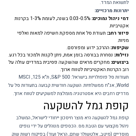
לתשואת המדד.
יתרונות מרכזיים:
דמי ניהול נמוכים:
0.03-0.5% בשנה, לעומת 1-3% בקרנות
אקטיביות.
פיזור רחב:
תעודת סל אחת מספקת חשיפה למאות ואלפי
מניות.
שקיפות:
ההרכב ידוע ומפורסם.
נזילות:
נסחרת בבורסה בזמן אמת, ניתן לקנות ולמכור בכל רגע.
ביצועים:
מחקרים מראים שהשקעה פסיבית במדדים עולה על
רוב הקרנות האקטיביות לטווח ארוך.
תעודות סל פופולריות בישראל: S&P 500, ת"א 125, MSCI
World, אג"ח ממשלתיות. השקעה חודשית קבועה בתעודות סל על
מדדים רחבים היא אסטרטגיה מומלצת למשקיעים לטווח ארוך.
קופת גמל להשקעה
קופת גמל להשקעה היא מוצר חיסכון ייחודי לישראל, המשלב
ניהול מקצועי עם הטבת מס. הכספים מנוהלים על ידי גופים
מוסדיים (מיטב, אלטשולר שחם, הראל ועוד) בפיקוח רשות שוק