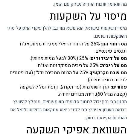
מה שאומר שכוח הקנייה נשחק עם הזמן.
מיסוי על השקעות
מיסוי השקעות בישראל הוא נושא מורכב. להלן עיקרי המס על סוגי
ההשקעות השונים:
מס רווחי הון:
25% על הרווח הריאלי ממכירת מניות, אג"ח
ונכסים פיננסיים.
מס על דיבידנדים:
25% (30% לבעל מניות מהותי).
מס על ריבית:
25% על ריבית מפיקדונות ואג"ח.
מס שבח מקרקעין:
25% על הרווח ממכירת נדל"ן (עם פטורים
לדירת מגורים יחידה).
פטורים:
קרן השתלמות (עד תקרה), קופת גמל להשקעה
(קצבה מגיל 60), דירת מגורים יחידה.
תכנון מס נכון יכול לחסוך סכומים משמעותיים. מומלץ להיוועץ
ברואה חשבון או יועץ מס לפני ביצוע עסקאות גדולות, ולנצל את
ההטבות הקיימות בחוק.
השוואת אפיקי השקעה