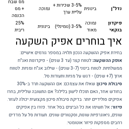
מס שבח
3-5% שכירות +
נדל"ן
בינונית
נמוכה
+ מס
עליית ערך
הכנסה
פיקדון
נמוכה
25%
3-5% (נומינלי)
בינונית
בנקאי
מאוד
ריבית
איך בוחרים אפיק השקעה
בחירת אפיק ההשקעה הנכון תלויה במספר גורמים אישיים:
אופק ההשקעה:
לטווח קצר (עד 3 שנים) - פיקדונות ואג"ח
ממשלתיות. לטווח בינוני (3-7 שנים) - שילוב אג"ח ומניות. לטווח
ארוך (7+ שנים) - דגש על מניות ותעודות סל.
סיבולת סיכון:
שאלו את עצמכם: אם ההשקעה תרד ב-30%
בחודש אחד, האם תוכלו לישון בלילה? אם התשובה שלילית, בחרו
אפיקים סולידיים יותר. בדיקת סיבולת סיכון מקצועית יכולה לעזור.
פיזור:
אל תשימו את כל הביצים בסל אחד. פזרו בין אפיקים
שונים, גיאוגרפיות שונות, וסקטורים שונים. תעודות סל על מדדים
רחבים מספקות פיזור אוטומטי.