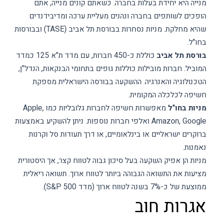
מנייה היא יחידת בעלות בחברה. כשאתם קונים מנייה, אתם
הופכים לשותפים בחברה ונהנים מעליית ערכה ומדיבידנדים
שהיא מחלקת. מניות נסחרות בבורסת תל אביב (TASE) ובבורסות
בחו"ל.
בורסת תל אביב
כוללת כ-450 חברות, עם מדד ת"א 125 כמדד
המוביל. חברות מובילות כוללות גופים בתחומי הבנקאות, הנדל"ן,
הטכנולוגיה והאנרגיה. ההשקעה בבורסה הישראלית מספקת
חשיפה לכלכלה המקומית.
מניות בחו"ל
מאפשרות חשיפה לחברות גלובליות כמו Apple,
Amazon, Google ואלפי חברות נוספות. ניתן להשקיע באמצעות
ברוקרים ישראליים או בינלאומיים, או דרך תעודות סל וקרנות
נאמנות.
מניות הן אפיק השקעה בעל סיכון גבוה לטווח קצר, אך היסטורית
מציעות את התשואה הגבוהה ביותר לטווח ארוך. תשואה ריאלית
ממוצעת של כ-7% בשנה לטווח ארוך (מדד S&P 500).
אגרות חוב