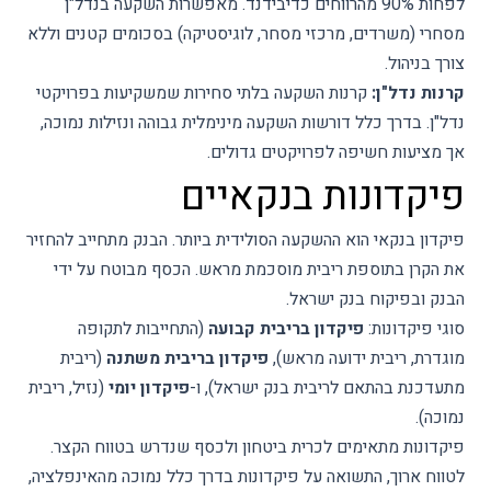
לפחות 90% מהרווחים כדיבידנד. מאפשרות השקעה בנדל"ן
מסחרי (משרדים, מרכזי מסחר, לוגיסטיקה) בסכומים קטנים וללא
צורך בניהול.
קרנות נדל"ן:
קרנות השקעה בלתי סחירות שמשקיעות בפרויקטי
נדל"ן. בדרך כלל דורשות השקעה מינימלית גבוהה ונזילות נמוכה,
אך מציעות חשיפה לפרויקטים גדולים.
פיקדונות בנקאיים
פיקדון בנקאי הוא ההשקעה הסולידית ביותר. הבנק מתחייב להחזיר
את הקרן בתוספת ריבית מוסכמת מראש. הכסף מבוטח על ידי
הבנק ובפיקוח בנק ישראל.
סוגי פיקדונות:
פיקדון בריבית קבועה
(התחייבות לתקופה
מוגדרת, ריבית ידועה מראש),
פיקדון בריבית משתנה
(ריבית
מתעדכנת בהתאם לריבית בנק ישראל), ו-
פיקדון יומי
(נזיל, ריבית
נמוכה).
פיקדונות מתאימים לכרית ביטחון ולכסף שנדרש בטווח הקצר.
לטווח ארוך, התשואה על פיקדונות בדרך כלל נמוכה מהאינפלציה,