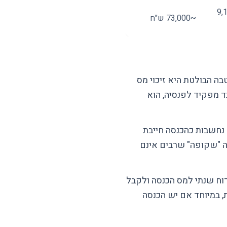
 9,120
~73,000 ש"ח
בה הבולטת היא זיכוי מס
ובד מפקיד לפנסיה, הוא
סיה (עד 7.5% מהשכר) לא נחשבות כהכנסה חייבת
בה "שקופה" שרבים אינם
וח שנתי למס הכנסה ולקבל
, במיוחד אם יש הכנסה