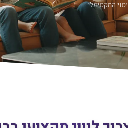
סוי המקסימלי
יך ליווי מקצועי בב