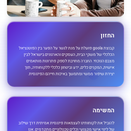
החזון
קבוצת goola פועלת על מנת לגשר על הפער בין הפוטנציאל
הכלכלי של משקי הבית, העסקים והארגונים בישראל לבין
מצבם הנוכחי. החברה מחויבת לספק פתרונות מותאמים
אישית, המקנים כלים, ידע וביטחון כלכלי ללקוחותיה, תוך
יצירת שיפור ממשי ומתמשך באיכות חייהם הפיננסית.
המשימה
להוביל את לקוחותינו לעצמאות פיננסית אמיתית דרך שילוב
של ליווי אישי מקצועי וכלים טכנולוגיים מתקדמים. אנו