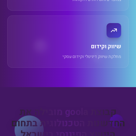
שיווק וקידום
מחלקת שיווק דיגיטלי וקידום עסקי
קבוצת goola מובילה את
החדשנות הטכנולוגית בתחום
הייעוץ הפיננסי בישראל