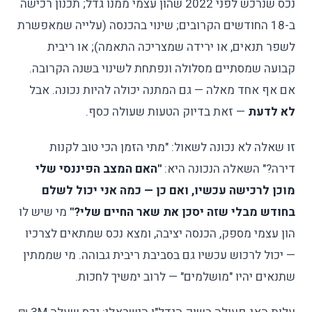
נכס שנרכש לפני 2022 שהון עצמי ממנו גדל; תכנון רכישה
ב-18 החודשים הקרובים; שינוי בהכנסה (עלייה שמאפשרת
לשפר תנאים, או ירידה שמצריכה התאמה); או ריבית
קבועה שמסתיים מסלולה ונפתחת לשינוי בשנה הקרובה.
אם אף אחד מאלה — גם המתנה יכולה להיות נכונה. אבל
לא לדעת
— זאת בדיוק הטעות שעולה כסף.
זו שאלה לא נכונה לשאול: "מתי הזמן הכי טוב לקנות
דירה?" השאלה הנכונה היא:
"האם המצב הפיננסי שלי
מוכן לרכישה עכשיו, ואם כן — כמה אני יכול לשלם
בחודש מבלי שזה יסכן את שאר החיים שלי?"
מי שיש לו
הון עצמי מספק, הכנסה יציבה, ומצא נכס שמתאים לצרכיו
— יכול לרכוש עכשיו גם בסביבת ריבית גבוהה. מי שממתין
שתנאים יהיו "מושלמים" — לרוב ימשיך לחכות.