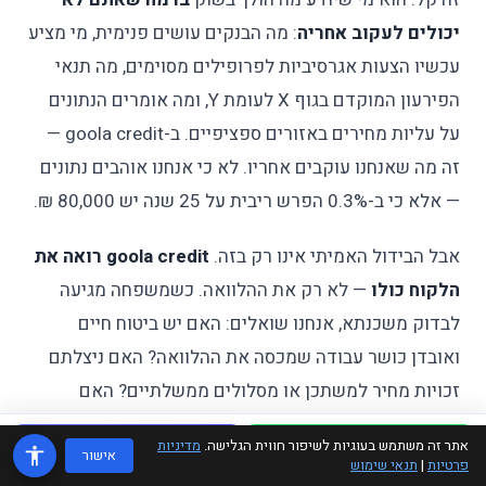
יכולים לעקוב אחריה
: מה הבנקים עושים פנימית, מי מציע
עכשיו הצעות אגרסיביות לפרופילים מסוימים, מה תנאי
הפירעון המוקדם בגוף X לעומת Y, ומה אומרים הנתונים
על עליות מחירים באזורים ספציפיים. ב-goola credit —
זה מה שאנחנו עוקבים אחריו. לא כי אנחנו אוהבים נתונים
— אלא כי ב-0.3% הפרש ריבית על 25 שנה יש 80,000 ₪.
אבל הבידול האמיתי אינו רק בזה.
goola credit רואה את
הלקוח כולו
— לא רק את ההלוואה. כשמשפחה מגיעה
לבדוק משכנתא, אנחנו שואלים: האם יש ביטוח חיים
ואובדן כושר עבודה שמכסה את ההלוואה? האם ניצלתם
זכויות מחיר למשתכן או מסלולים ממשלתיים? האם
ההחזר החודשי שאתם שוקלים מאפשר לכם גם פנסיה, גם
אתר זה משתמש בעוגיות לשיפור חווית הגלישה.
מדיניות
WhatsApp
טלפון
אישור
חסכון חירום, גם חיים? משכנתא שנראית טובה על הנייר
פרטיות
|
תנאי שימוש