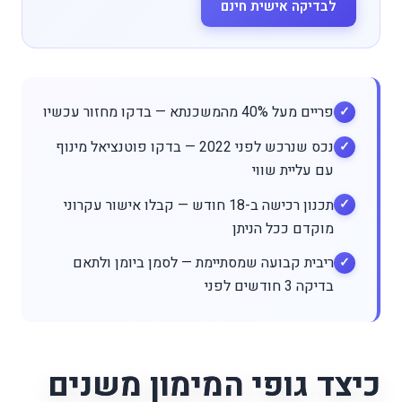
לבדיקה אישית חינם
פריים מעל 40% מהמשכנתא — בדקו מחזור עכשיו
נכס שנרכש לפני 2022 — בדקו פוטנציאל מינוף
עם עליית שווי
תכנון רכישה ב-18 חודש — קבלו אישור עקרוני
מוקדם ככל הניתן
ריבית קבועה שמסתיימת — לסמן ביומן ולתאם
בדיקה 3 חודשים לפני
כיצד גופי המימון משנים