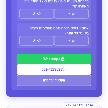
בדקתם הצעות מ-2+ בנקים ב-12 החודשים
האחרונים?
כן
✓
לא
✗
אתם יודעים בכמה אתם משלמים ריבית
בפועל כל שנה?
כן
✓
לא
✗
WhatsApp
052-4232525
השאירו פרטים