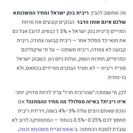
מה שחשוב להבין:
ריבית בנק ישראל ומחיר המשכנתא
שלכם אינם אותו הדבר
. הבנקים קובעים את מרווח
הפריים (ריבית בנק ישראל + 1.5% כבסיס, לרוב) אבל גם
את תנאי כל מסלול אחר — ריבית קבועה צמודה, ריבית
קבועה לא צמודה, ריבית משתנה — על פי שיקוליהם
הפנימיים, תחרות השוק, ועלות גיוס הון. כשבנק ישראל
מוריד ריבית — לא תמיד הבנקים מורידים בהתאם, ולא
בו-זמנית.
לכן, מי שמחכה "שהריבית תרד" צריך להיות מדויק יותר:
איזו ריבית? באיזה מסלול? מה מחיר ההמתנה?
אם
הנכס שאתם רוצים עולה 3%–4% בשנה, וירידת ריבית
תחסוך לכם 0.25%–0.5% בהחזר — המתמטיקה לרוב לא
עובדת לטובת ההמתנה. ב-
אסטרטגיית משכנתא נכונה
,