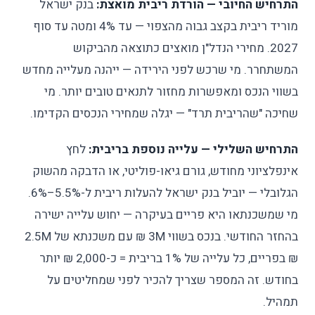
התרחיש החיובי — הורדת ריבית מואצת:
בנק ישראל
מוריד ריבית בקצב גבוה מהצפוי — עד 4% ומטה עד סוף
2027. מחירי הנדל"ן מואצים כתוצאה מהביקוש
המשתחרר. מי שרכש לפני הירידה — ייהנה מעלייה מחדש
בשווי הנכס ומאפשרות מחזור לתנאים טובים יותר. מי
שחיכה "שהריבית תרד" — יגלה שמחירי הנכסים הקדימו.
התרחיש השלילי — עלייה נוספת בריבית:
לחץ
אינפלציוני מחודש, גורם גיאו-פוליטי, או הדבקה מהשוק
הגלובלי — יוביל בנק ישראל להעלות ריבית ל-5.5%–6%.
מי שמשכנתאו היא פריים בעיקרה — יחוש עלייה ישירה
בהחזר החודשי. בנכס בשווי 3M ₪ עם משכנתא של 2.5M
₪ בפריים, כל עלייה של 1% בריבית = כ-2,000 ₪ יותר
בחודש. זה המספר שצריך להכיר לפני שמחליטים על
תמהיל.