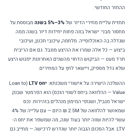
ההחזר החודשי.
תחזית עליית מחירי הדיור של
3%–5% בשנה
מבוססת על
מחסור מבני: ישראל בונה פחות יחידות דיור בשנה ממה
שגדלה בה האוכלוסייה. מלחמה, עיכובי תכנון, ועיכובי
ביצוע — כל אלה שמרו את ההיצע מוגבל. גם אם הריבית
תרד מעט — הביקוש הדחוי מהשנים האחרונות יפגוש היצע
שלא גדל מספיק, ויישאר לחץ על המחירים.
ההשלכה הישירה על אישורי משכנתא:
יחס LTV
(Loan to
Value — ההלוואה ביחס לשווי הנכס) הוא הפרמטר שבנק
ישראל מגביל, ושגופי המימון מנהלים בזהירות. נכס
שמאושר להלוואה של 2.5M ₪ היום — עם עלייה של 4%
עשוי להיות שווה יותר בעוד שנה, מה שמשפר את יחס ה-
LTV. אבל הסכום הגבוה יותר שנדרש לרכישה — מחייב גם