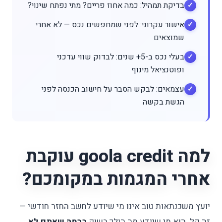
בדיקת תמהיל: כמה אחוז פריים? מתי נפתח שינוי?
אישור עקרוני: לפני שמחפשים נכס — לא אחרי
שמוצאים
בעלי נכס ב-5+ שנים: לבדוק שווי עדכני
ופוטנציאל מינוף
עצמאים: לבקש הסבר על חישוב הכנסה לפני
הגשת בקשה
למה goola credit עוקבת
אחרי המגמות במקומכם?
יועץ משכנתאות טוב אינו מי שיודע לחשב החזר חודשי —
זה קל. הוא מי שיודע מה הולך בשוק
ברמה שאתם לא