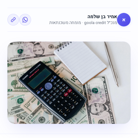
אמיר בן שלמה
א
מנכ״ל goola credit · מומחה משכנתאות