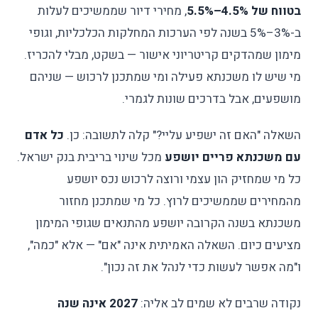
בטווח של 4.5%–5.5%
, מחירי דיור שממשיכים לעלות
ב-3%–5% בשנה לפי הערכות המחלקות הכלכליות, וגופי
מימון שמהדקים קריטריוני אישור — בשקט, מבלי להכריז.
מי שיש לו משכנתא פעילה ומי שמתכנן לרכוש — שניהם
מושפעים, אבל בדרכים שונות לגמרי.
השאלה "האם זה ישפיע עליי?" קלה לתשובה: כן.
כל אדם
עם משכנתא פריים יושפע
מכל שינוי בריבית בנק ישראל.
כל מי שמחזיק הון עצמי ורוצה לרכוש נכס יושפע
מהמחירים שממשיכים לרוץ. כל מי שמתכנן מחזור
משכנתא בשנה הקרובה יושפע מהתנאים שגופי המימון
מציעים כיום. השאלה האמיתית אינה "אם" — אלא "כמה",
ו"מה אפשר לעשות כדי לנהל את זה נכון".
נקודה שרבים לא שמים לב אליה:
2027 אינה שנה