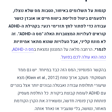
קנסות על תשלומים באיחור, הטבות מס שלא נוצלו,
ולפעמים ביטול פוליסת ביטוח חיים או אובדן כושר
עבודה כדי לפתור לחץ תזרימי רגעי: בקהילת ה-ADHD
קוראים לעלויות המצטברות האלה "מס ה-ADHD". זה
לא מונח קליני, אבל העלויות שהוא מתאר אמיתיות
לגמרי.
הרחבה מלאה על המנגנון נמצאת ב
מס ה-ADHD,
כמה הוא עולה לכם בפועל
.
בהקשר הפנסיוני, המס הזה כבד במיוחד. יש גם ממד
תעסוקתי: מעקב ארוך טווח (Klein et al., 2012) מצא
שיעורי תחלופת עבודה ואבטלה גבוהים יותר אצל בוגרים
עם ADHD לעומת קבוצת ביקורת. כל החלפת מעסיק
פותחת קרן פנסיה חדשה, ומשאירה את הקרן הקודמת
מאחור, נטושה, בלי שנעביר או נאחד אותה.