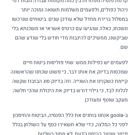
קרנות פנסיה מפוזרות בין כמה מקומות עבודה גובות דמי
ניהול כפולים, ולפעמים משלמות תשואה נמוכה יותר
במסלול ברירת מחדל שלא עודכן שנים. ביטוחים שנרכשו
ונשכחו, כאלה שהגיעו עם כרטיס אשראי או משכנתא בלי
שביקשנו, ממשיכים להיגבות מדי חודש בלי שנדע שהם
שם.
לפעמים יש כפילות ממש: שתי פוליסות ביטוח חיים
שמכסות בדיוק את אותו דבר, כי פשוט שכחנו שהראשונה
קיימת כשקנינו את השנייה. וזה בדיוק סוג הבזבוז שקשה
לגלות לבד, כי גילוי דורש בדיוק את היכולת שהכי חלשה:
מעקב שוטף ומעודכן.
ב-goola אנחנו בוחנים את כלל הפנסיה, הביטוח והחיסכון
לפני כל המלצה, כדי שלא תשאירו כסף על השולחן בגלל
פיזור שנוצר בהיסח הדעת, לא מתוך רשלנות.