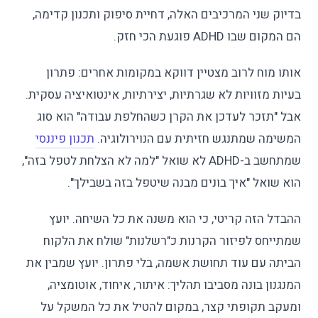
בדיוק שני המרכיבים האלה, דחיית סיפוק ותכנון קדימה,
הם המקום שבו ADHD פוגעת הכי חזק.
אותו מוח לרוב מצטיין דווקא במקומות אחרים: פתרון
בעיות מזוויות לא שגרתיות, יצירתיות, אינטואיציה עסקית.
אבל "תזכר לעדכן את הקרן כשהחלפת עבודה" הוא סוג
המשימה שמתנגש חזיתית עם הנוירולוגיה.
תכנון פיננסי
שמתחשב ב-ADHD לא שואל "למה לא הצלחת לטפל בזה",
הוא שואל "איך בונים מבנה שיטפל בזה בשבילך".
ההבדל הזה קריטי, כי הוא משנה את כל השיחה. יועץ
שמתייחס לפיזור הקרנות כ"רשלנות" שולח את הלקוח
הביתה עם עוד תחושת אשמה, בלי פתרון. יועץ שמבין את
המנגנון בונה מסביבו תהליך: איתור, איחוד, אוטומציה,
ומעקב תקופתי קצר, במקום להטיל את כל המשקל על