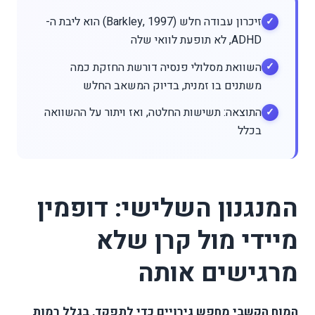
זיכרון עבודה חלש (Barkley, 1997) הוא ליבת ה-
ADHD, לא תופעת לוואי שלה
השוואת מסלולי פנסיה דורשת החזקת כמה
משתנים בו זמנית, בדיוק המשאב החלש
התוצאה: תשישות החלטה, ואז ויתור על ההשוואה
בכלל
המנגנון השלישי: דופמין
מיידי מול קרן שלא
מרגישים אותה
המוח הקשבי מחפש גירויים כדי לתפקד, בגלל רמות