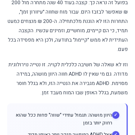
בפועל זה נראה כך: קצבה בעוד 40 שנה מתחרה מול 200
₪ שאפשר לבזבז היום. עבור מוח שחווה "עיוורון זמן",
התחרות הזו לא הוגנת מלכתחילה. ה-200 ₪ מנצחים כמעט
תמיד, כי הם קיימים, מוחשיים, וזמינים עכשיו. הקצבה
העתידית לא ממש "קיימת" בתודעה, ולכן היא מפסידה בכל
פעם.
וזו לא שאלה של חשיבה כלכלית לקויה. זו נטייה נוירולוגית
מדודה. גם מי שאין לו ADHD חווה היוון מושהה, במידה
מסוימת. ADHD מגבירה את הנטייה הזו, ולא בגלל חוסר
משמעת, בגלל האופן שבו המוח מעבד זמן.
היוון מושהה: תגמול עתידי "שווה" פחות ככל שהוא
רחוק יותר בזמן
אצל ADHD התופעה חזקה יותר באופן מדיד