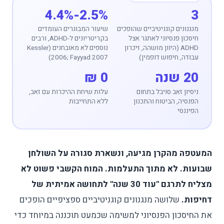
2.5%-4.4%
3
מנגנונים קוגניטיביים שהופכים
שיעור המבוגרים העומדים
חיסכון פנסיוני לאתגר אצל
בקריטריונים ל-ADHD, ורבים
ADHD (היוון מושהה, זיכרון
נוספים לא מאובחנים (Kessler
עבודה, חיפוש דופמין)
2006; Fayyad 2007)
20 שנה
0 ₪
ניסיון זאב סויבל בתחום
עלות שיחת ההיכרות עם זאב,
הפנסיה, הביטוח והתכנון
ללא התחייבות
הפיננסי
המעטפה מהקרן מגיעה, ונשארת סגורה על השולחן
שבועות. לא מתוך התעלמות. המוח הקשבי פשוט לא
מצליח לתרגם "עוד 30 שנה" לתחושה אמיתית של
דחיפות.
שלושה מנגנונים קוגניטיביים ספציפיים הופכים
את החיסכון הפנסיוני למשימה שכמעט תוכננה במיוחד כדי