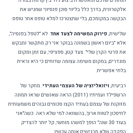
הנתונים שלכם ומאפשרת ביצוע ניוד בין קרנות בצורה
אלקטרונית, בדרך כלל בליווי סוכן פנסיוני שמגיש את
הבקשה במקומכם, בלי שתצטרכו למלא טופס אחר טופס.
שלישית,
פירוק המשימה לצעד אחד
. לא "לטפל בפנסיה",
אלא "ביום ראשון בשמונה בבוקר אני רק מתקשר ומבקש
את פרטי הקרן שלי". צעד קטן, ספציפי, עם זמן ומקום
מוגדרים, במקום משימה עצומה שדוחים כי היא נראית
בלתי אפשרית.
רביעית,
ויזואליזציה של העצמי העתידי
. מחקר של
הרשפילד ועמיתיו (2011) הראה שאנשים שראו תמונה
מזוקנת של עצמם בעתיד הקצו סכומים גבוהים משמעותית
לחיסכון לטווח ארוך, בהשוואה למי שלא ראה. כשה"אני
בעוד 30 שנה" הופך למשהו מוחשי, קל יותר להצדיק
הפקדה שלא מרגישים אותה עכשיו.