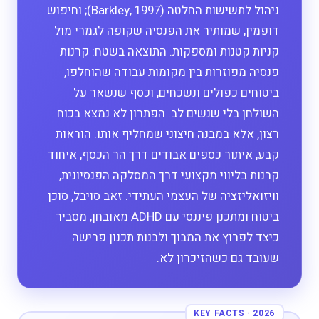
ניהול לתשישות החלטה (Barkley, 1997); וחיפוש
דופמין, שמותיר את הפנסיה שקופה לגמרי מול
קניות קטנות ומספקות. התוצאה בשטח: קרנות
פנסיה מפוזרות בין מקומות עבודה שהוחלפו,
ביטוחים כפולים ונשכחים, וכסף שנשאר על
השולחן בלי שנשים לב. הפתרון לא נמצא בכוח
רצון, אלא במבנה חיצוני שמחליף אותו: הוראות
קבע, איתור כספים אבודים דרך הר הכסף, איחוד
קרנות בליווי מקצועי דרך המסלקה הפנסיונית,
וויזואליזציה של העצמי העתידי. זאב סויבל, סוכן
ביטוח ומתכנן פיננסי עם ADHD מאובחן, מסביר
כיצד לפרוץ את המבוך ולבנות תכנון פרישה
שעובד גם כשהזיכרון לא.