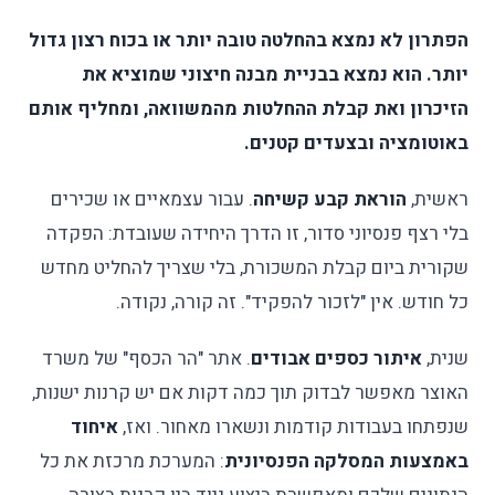
הפתרון לא נמצא בהחלטה טובה יותר או בכוח רצון גדול
יותר. הוא נמצא בבניית מבנה חיצוני שמוציא את
הזיכרון ואת קבלת ההחלטות מהמשוואה, ומחליף אותם
באוטומציה ובצעדים קטנים.
ראשית,
הוראת קבע קשיחה
. עבור עצמאיים או שכירים
בלי רצף פנסיוני סדור, זו הדרך היחידה שעובדת: הפקדה
שקורית ביום קבלת המשכורת, בלי שצריך להחליט מחדש
כל חודש. אין "לזכור להפקיד". זה קורה, נקודה.
שנית,
איתור כספים אבודים
. אתר "הר הכסף" של משרד
האוצר מאפשר לבדוק תוך כמה דקות אם יש קרנות ישנות,
שנפתחו בעבודות קודמות ונשארו מאחור. ואז,
איחוד
באמצעות המסלקה הפנסיונית
: המערכת מרכזת את כל