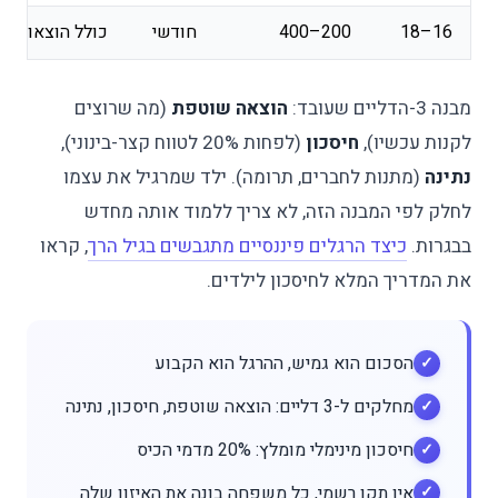
16–18
200–400
חודשי
כולל הוצאות חב
מבנה 3-הדליים שעובד:
הוצאה שוטפת
(מה שרוצים
לקנות עכשיו),
חיסכון
(לפחות 20% לטווח קצר-בינוני),
נתינה
(מתנות לחברים, תרומה). ילד שמרגיל את עצמו
לחלק לפי המבנה הזה, לא צריך ללמוד אותה מחדש
בבגרות.
כיצד הרגלים פיננסיים מתגבשים בגיל הרך
, קראו
את המדריך המלא לחיסכון לילדים.
הסכום הוא גמיש, ההרגל הוא הקבוע
מחלקים ל-3 דליים: הוצאה שוטפת, חיסכון, נתינה
חיסכון מינימלי מומלץ: 20% מדמי הכיס
אין תקן רשמי, כל משפחה בונה את האיזון שלה