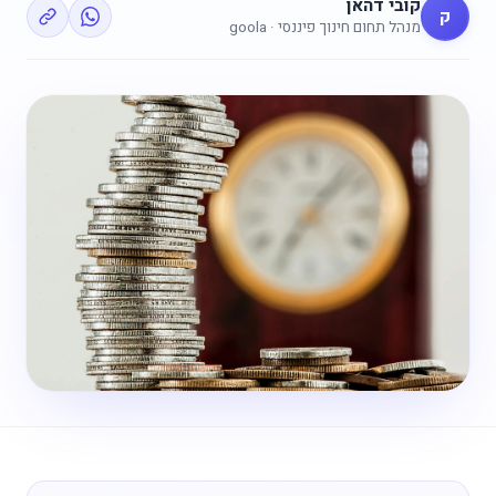
קובי דהאן
ק
מנהל תחום חינוך פיננסי · goola