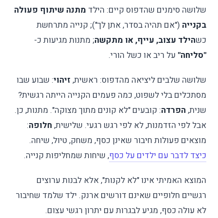
שלושה סימנים שהדפוס קיים: הילד
מתנה שיתוף פעולה
בקנייה
("אם תהיה בסדר, אתן לך"); קנייה מתרחשת
כש
הילד עצוב, עייף, או מתקשה
; מתנות מגיעות כ-
"סליחה"
על ריב או כשל הורי.
שלושה שלבים ליציאה מהדפוס: ראשית,
זיהוי
: שבוע שבו
מסתכלים בלי לשפוט, כמה פעמים הקנייה הייתה רגשית?
שנית,
הפרדה
: קובעים "לא קונים מתוך מצוקה". מתנות, כן.
אבל לפי הזדמנות, לא לפי רגש רגעי. שלישית,
חלופה
:
מוצאים פעולות חיבור שאינן כסף, משחק, טיול, שיחה.
כיצד לדבר עם ילדים על כסף
, שיחות שמחליפות קנייה.
המוצא האמיתי אינו "לא לקנות", אלא לבנות ערוצים
רגשיים חלופיים שאינם דורשים ארנק. ילד שלמד שחיבור
לא עולה כסף, מגיע לבגרות עם יתרון רגשי עצום.