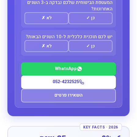
המעטפת הביטוחית שלכם נבדקה ב-3 השנים
האחרונות?
כן
✓
לא
✗
יש לכם תוכנית כלכלית ל-10 השנים הבאות?
כן
✓
לא
✗
WhatsApp
052-4232525
השאירו פרטים