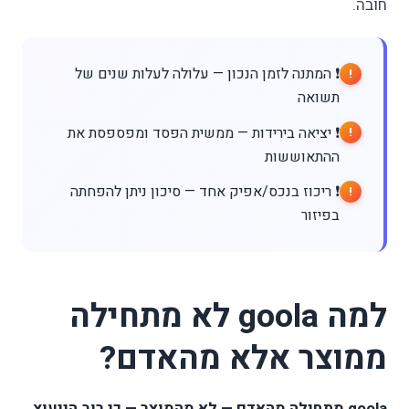
חובה.
❗ המתנה לזמן הנכון — עלולה לעלות שנים של
תשואה
❗ יציאה בירידות — ממשית הפסד ומפספסת את
ההתאוששות
❗ ריכוז בנכס/אפיק אחד — סיכון ניתן להפחתה
בפיזור
למה goola לא מתחילה
ממוצר אלא מהאדם?
goola מתחילה מהאדם — לא מהמוצר — כי רוב הייעוץ