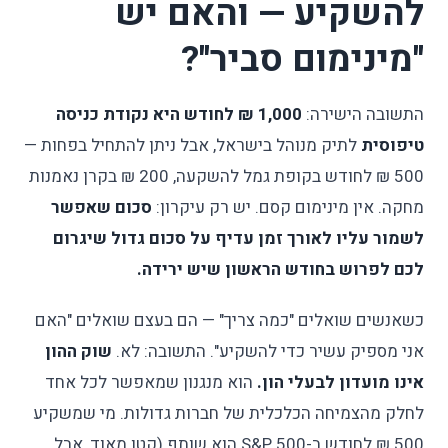
להשקיע — והאם יש
"מינימום סביר"?
התשובה הישירה:
1,000 ₪ לחודש היא נקודת כניסה
טיפוסית
לתיק מנוהל בישראל, אבל ניתן להתחיל בפחות —
500 ₪ לחודש בקופת גמל להשקעה, 200 ₪ בקרן נאמנות
מחקה. אין מינימום קסם. יש רק עיקרון:
סכום שאפשר
לשמור עליו לאורך זמן עדיף על סכום גדול שיגרום
לכם לפרוש בחודש הראשון שיש ירידה.
כשאנשים שואלים "כמה צריך" — הם בעצם שואלים "האם
אני מספיק עשיר כדי להשקיע". התשובה: לא.
שוק ההון
אינו מועדון לבעלי הון.
הוא מנגנון שמאפשר לכל אחד
לחלק מהצמיחה הכלכלית של חברות גדולות. מי שמשקיע
500 ₪ לחודש ב-S&P 500 הוא שותף (קטן מאוד, אבל