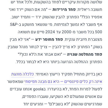
שלושה מקורות עיקריים לפחד בהשקעות, ולכל אחד יש
תשובה ריאלית:
פחד מירידות
— "מה אם השוק יירד ואני
אפסיד הכל?" הפתרון: להבין שהשוק ירד — ותמיד ישוב.
אף משבר לא נמשך לצמיתות. מי שנשאר מושקע ב-S&P
500 בכל משבר מ-2000 עד 2024 סיים עם תשואה
מצטברת חיובית ענקית.
פחד מחוסר ידע
— "אני לא מבין
בשוק." הפתרון: לא צריך להבין — צריך לבחור מנהל שמבין.
פחד מהחלטה שגויה
— "ואם אבחר את ה'לא נכון'?"
הפתרון: ההחלטה הגרועה ביותר היא לא לבחור בכלל.
כאן בדיוק מתחיל תפקיד הייעוץ האמיתי.
כלכלה מונעת
אינה רק כלים פיננסיים — היא גם מבנה תפיסתי
שמאפשר
לפעול למרות הפחד, לא בהיעדרו. בgoola אנחנו עובדים
עם אנשים שמעולם לא השקיעו, שעברו הפסדים,
שמרגישים שהשוק "לא בשבילם" — ומגיעים יחד