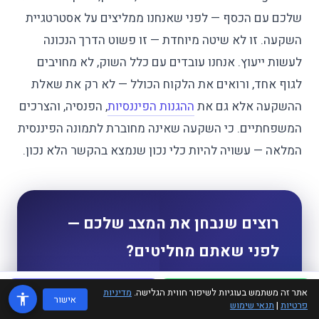
שלכם עם הכסף — לפני שאנחנו ממליצים על אסטרטגיית
השקעה. זו לא שיטה מיוחדת — זו פשוט הדרך הנכונה
לעשות ייעוץ. אנחנו עובדים עם כלל השוק, לא מחויבים
לגוף אחד, ורואים את הלקוח הכולל — לא רק את שאלת
ההשקעה אלא גם את
ההגנות הפיננסיות
, הפנסיה, והצרכים
המשפחתיים. כי השקעה שאינה מחוברת לתמונה הפיננסית
המלאה — עשויה להיות כלי נכון שנמצא בהקשר הלא נכון.
רוצים שנבחן את המצב שלכם —
לפני שאתם מחליטים?
בשיחה של 30 דקות עם מומחה goola תקבלו: ניתוח
אתר זה משתמש בעוגיות לשיפור חווית הגלישה.
מדיניות
WhatsApp
טלפון
פרופיל הסיכון שלכם, המלצה על מסגרת ההשקעה
אישור
פרטיות
|
תנאי שימוש
המתאימה לגיל ולסכום, ותמונה ברורה — מה נכון לכם