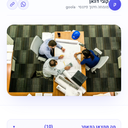
קובי דהאן
ק
מומחה חינוך פיננסי · goola
מה תמצאו במאמר
(10)