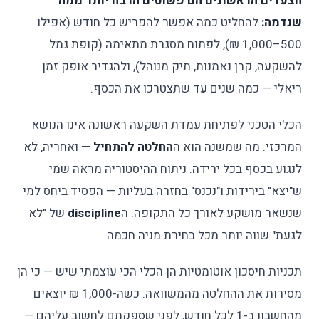
הצעדים הראשונים הם פשוטים הרבה יותר ממה
שנדמה:
להחליט כמה אפשר להפריש כל חודש (אפילו
500–1,000 ₪), לפתוח מסגרת מתאימה (קופת גמל
להשקעה, קרן נאמנות, תיק מנוהל), ולהגדיר אופק זמן
ריאלי — כמה שנים עד שתצטרכו את הכסף.
הכלי הטכני לפתיחת עמדת השקעה ראשונה אינו הנושא
המרכזי. מה שמשנה הוא ה
החלטה להתחיל
— ואחריה, לא
לנגוע בכסף בכל ירידה. ניתוח ההיסטוריה מראה שמי
ש"יצא" בירידות ו"נכנס" בחזרה בעליות — הפסיד ביחס למי
שנשאר מושקע לאורך כל התקופה. ה
discipline
של "לא
לגעת" שווה יותר מכל בחירת מניה חכמה.
תכניות חיסכון אוטומטיות הן הכלי הכי עוצמתי שיש — כי הן
מסירות את ההחלטה מהמשוואה. כשה-1,000 ₪ יוצאים
מהחשבון ב-1 לכל חודש, לפני שספקתם לחשוב עליהם —