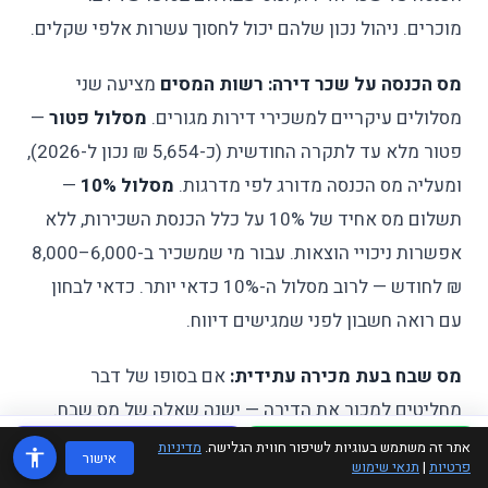
מוכרים. ניהול נכון שלהם יכול לחסוך עשרות אלפי שקלים.
מס הכנסה על שכר דירה:
רשות המסים
מציעה שני
מסלולים עיקריים למשכירי דירות מגורים.
מסלול פטור
—
פטור מלא עד לתקרה החודשית (כ-5,654 ₪ נכון ל-2026),
ומעליה מס הכנסה מדורג לפי מדרגות.
מסלול 10%
—
תשלום מס אחיד של 10% על כלל הכנסת השכירות, ללא
אפשרות ניכויי הוצאות. עבור מי שמשכיר ב-6,000–8,000
₪ לחודש — לרוב מסלול ה-10% כדאי יותר. כדאי לבחון
עם רואה חשבון לפני שמגישים דיווח.
מס שבח בעת מכירה עתידית:
אם בסופו של דבר
מחליטים למכור את הדירה — ישנה שאלה של מס שבח.
דירת מגורים מזכה
שהיא "דירה יחידה" פטורה מדרך כלל
אתר זה משתמש בעוגיות לשיפור חווית הגלישה.
מדיניות
WhatsApp
טלפון
אישור
פרטיות
|
תנאי שימוש
ממס שבח. אך אם בינתיים הדירה הושכרה ופסקה להיות