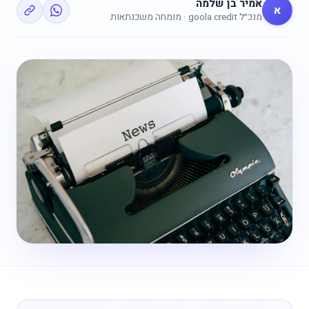
אמיר בן שלמה
א
מנכ״ל goola credit · מומחה משכנתאות