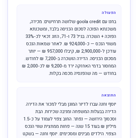
הפעולה
בחנו עם goola credit שלושה תרחישים: מכירה,
משכנתא הפוכה לסכום הכניסה בלבד, ומשכנתא
הפוכה + השכרה. בגיל 73 ו-71, הזוג זכאי לכ-33%
משווי הנכס — כ-924,000 ₪. לאחר שמאות הנכס
עודכן ל-2,900,000 ₪, קיבלו 957,000 ₪ — יותר
מסכום הכניסה. הדירה הושכרה ב-7,200 ₪ לחודש.
המחסור בדמי האחזקה ירד מ-9,200 ₪ לכ-2,000 ₪
בחודש — מה שהפנסיה מכסה בקלות.
התוצאה
יוסף וחנה עברו לדיור המוגן מבלי למכור את הדירה.
הדירה בבעלות המשפחה ומניבה שכירות. הבת
וסכסוך הירושה — נפתר. החוב צפוי לעמוד על כ-1.5
מיליון ₪ בעוד 15 שנה — פחות ממחצית שווי הנכס
הצפוי. הילדים מבינים ומסכימים. יוסף וחנה — בשקט