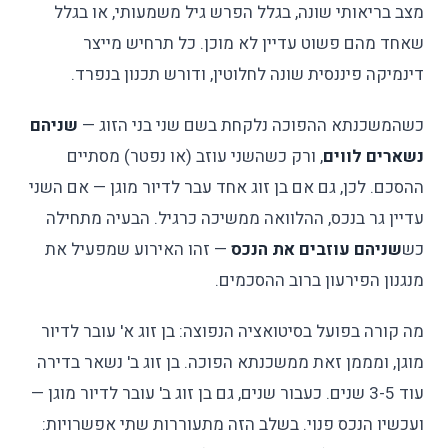
מצב בריאותי שונה, בגלל הפרש גיל משמעותי, או בגלל
שאחד מהם פשוט עדיין לא מוכן. כל תרחיש מייצר
דינמיקה פיננסית שונה לחלוטין, ודורש תכנון בנפרד.
כשהמשכנתא ההפוכה נלקחת בשם שני בני הזוג —
שניהם
נשארים לווים
, ורק כשהשני עוזב (או נפטר) מסתיים
ההסכם. לכן, גם אם בן זוג אחד עבר לדיור מוגן — אם השני
עדיין גר בנכס, ההלוואה ממשיכה כרגיל. הבעיה מתחילה
כש
שניהם עוזבים את הנכס
— זהו האירוע שמפעיל את
מנגנון הפירעון ברוב ההסכמים.
מה קורה בפועל בסיטואציה הנפוצה: בן זוג א' עובר לדיור
מוגן, ומממן זאת ממשכנתא הפוכה. בן זוג ב' נשאר בדירה
עוד 3-5 שנים. כעבור שנים, גם בן זוג ב' עובר לדיור מוגן —
ועכשיו הנכס פנוי. בשלב הזה מתעוררות שתי אפשרויות: