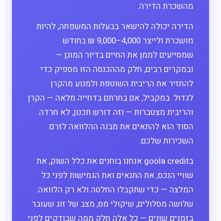
מהשכרת הדירה.
הדירה יכולה להישאר בבעלות המשפחה, להיות
מושכרת ולייצר 4,000–9,000 ₪ בחודש
שמסייעים לממן את החיים בדיור המוגן —
ובמקרים רבים, חלק מההכנסה הזו מספיק כדי
להחזיר את הריבית השוטפת ולמנוע מהקרן
לגדול. במקביל, אם בחרתם בדחייה מלאה — הקרן
והריבית מצטברות — וזה דורש תכנון, לא חרדה.
הסוד הוא להתאים את מבנה ההלוואה לזרם
השכירות שלכם.
בgoola credit אנחנו בוחנים את כלל השוק, את
שוויי הנכס, את התנאים ואת הגמישות לפני כל
המלצה — כדי שתקבלו החלטה ולא רק הלוואה.
שלושה מסלולים, שיקולי מס, מצב של זוג שעובר
בזמנים שונים — כל אלה חלק ממה שבודקים לפני