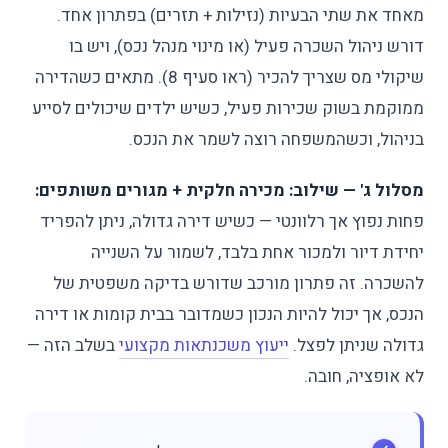
מאחד את שתי הבעיות (נזילות + תזרים) בפתרון אחד.
דורש ניהול השכרה פעיל (או מינוי מנהל נכס), ויש בו
שיקולי מס שצריך להכיר (ראו סעיף 8). מתאים כשהדירה
ממוקמת בשוק שכירות פעיל, כשיש ילדים שיכולים לסייע
בניהול, וכשהמשפחה רוצה לשמר את הנכס.
מסלול ג' — שילוב: מכירה חלקית + מגורים משותפים:
פחות נפוץ אך רלוונטי — כשיש דירה גדולה, ניתן להפריד
יחידת דיור ולמכור אחת בלבד, לשמור על השנייה
להשכרה. זה פתרון מורכב שדורש בדיקה משפטית של
הנכס, אך יכול להיות הנכון כשמדובר בבית קומות או דירה
גדולה שניתן לפצל.
ייעוץ משכנתאות מקצועי
בשלב הזה —
לא אופציה, חובה.