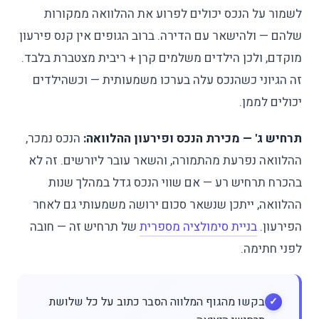
לשמור על הנכס יכולים לפרוע את ההלוואה ממקורות
שלהם — ולהישאר עם הדירה. ברוב הגופים אין קנס פירעון
מוקדם, ולכן הילדים משלמים קרן + ריבית מצטברת בלבד.
זה הגיוני כשהנכס עלה בערכו משמעותית — וכשהילדים
יכולים לממן.
תרחיש ג' — מכירת הנכס ופירעון ההלוואה:
הנכס נמכר,
ההלוואה נפרעת מהתמורה, והשאר עובר ליורשים. זה לא
בהכרח תרחיש רע — אם שווי הנכס גדל במהלך שנות
ההלוואה, ייתכן שנשאר סכום ירושה משמעותי גם לאחר
הפירעון.
בניית סימולציה מספרית
של תרחיש זה — חובה
לפני חתימה.
בקשו מהגוף המלווה הסבר כתוב על כל שלושת