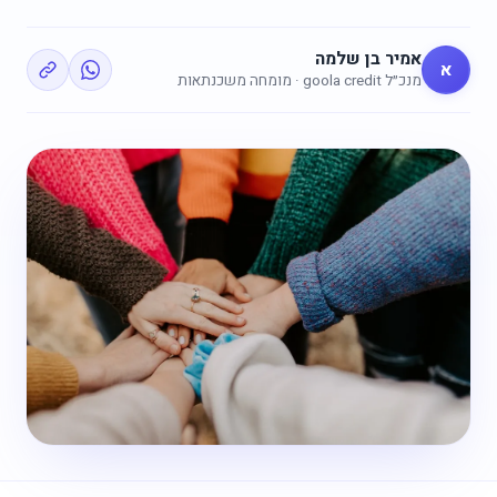
אמיר בן שלמה
א
מנכ״ל goola credit · מומחה משכנתאות