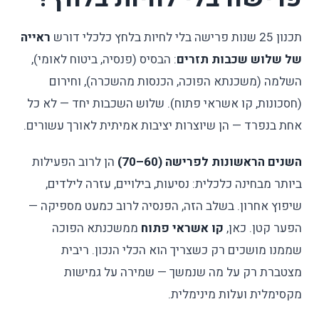
תכנון 25 שנות פרישה בלי לחיות בלחץ כלכלי דורש
ראייה
של שלוש שכבות תזרים
: הבסיס (פנסיה, ביטוח לאומי),
השלמה (משכנתא הפוכה, הכנסות מהשכרה), וחירום
(חסכונות, קו אשראי פתוח). שלוש השכבות יחד — לא כל
אחת בנפרד — הן שיוצרות יציבות אמיתית לאורך עשורים.
השנים הראשונות לפרישה (60–70)
הן לרוב הפעילות
ביותר מבחינה כלכלית: נסיעות, בילויים, עזרה לילדים,
שיפוץ אחרון. בשלב הזה, הפנסיה לרוב כמעט מספיקה —
הפער קטן. כאן,
קו אשראי פתוח
ממשכנתא הפוכה
שממנו מושכים רק כשצריך הוא הכלי הנכון. ריבית
מצטברת רק על מה שנמשך — שמירה על גמישות
מקסימלית ועלות מינימלית.