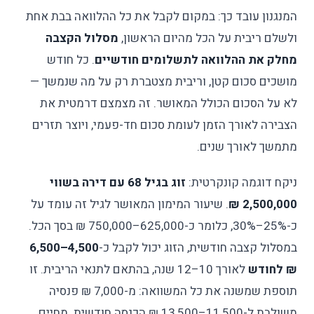
המנגנון עובד כך: במקום לקבל את כל ההלוואה בבת אחת
ולשלם ריבית על הכל מהיום הראשון,
מסלול הקצבה
מחלק את ההלוואה לתשלומים חודשיים
. כל חודש
מושכים סכום קטן, וריבית מצטברת רק על מה שנמשך —
לא על הסכום הכולל המאושר. זה מצמצם דרמטית את
הצבירה לאורך הזמן לעומת סכום חד-פעמי, ויוצר תזרים
מתמשך לאורך שנים.
ניקח דוגמה קונקרטית:
זוג בגיל 68 עם דירה בשווי
2,500,000 ₪
. שיעור המימון המאושר לגיל זה עומד על
כ-25%–30%, כלומר כ-625,000–750,000 ₪ בסך הכל.
במסלול קצבה חודשית, הזוג יכול לקבל כ-
4,500–6,500
₪ לחודש
לאורך 10–12 שנה, בהתאם לתנאי הריבית. זו
תוספת שמשנה את כל המשוואה: מ-7,000 ₪ פנסיה
משולבת ל-11,500–13,500 ₪ הכנסה חודשית. מחיים