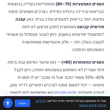
השנים האמצעיות (70–80)
מתאפיינות בעלייה בהוצאות
הבריאות ובירידה ביכולת הפיזית. הצרכים משתנים: פחות
נסיעות, יותר בריאות, לפעמים עזרה בבית. כאן,
קצבה
חודשית קבועה
מאפשרת לתכנן מראש, לא לתת
"הפתעות" חודשיות בחשבון. ניתן לעבור ממסלול קו אשראי
לקצבה בשלב הזה — חלק מהגמישות שמאפשרת
המשכנתא ההפוכה.
השנים המאוחרות (80+)
— כאן שיעור המימון גבוה ביותר,
ולמי שעדיין לא השתמש במשכנתא הפוכה, ניתן לקבל
40%–50% משווי הנכס. אבל מי שכבר יש לו מסגרת
פתוחה — יכול למשוך ממנה לצרכים רפואיים, לדיור מוגן,
לעזרה סיעודית.
תכנון מוקדם
הוא שמאפשר לזוג לשמור
על גמישות בכל שלב, ולא להגיע ל-80 עם נכס שרוב ערכו
אתר זה משתמש בעוגיות לשיפור חווית הגלישה.
מדיניות
WhatsApp
טלפון
אישור
פרטיות
|
תנאי שימוש
כבר נמשך.