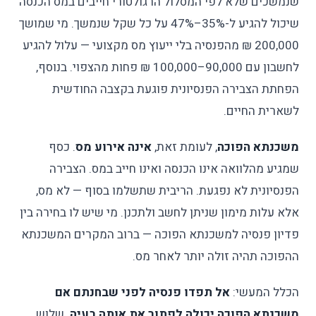
שנמשכים שלא לפי המסלול הרגולטורי חייבים במס הכנסה
שיכול להגיע ל-35%–47% על כל שקל שנמשך. מי שמושך
200,000 ₪ מהפנסיה בלי ייעוץ מס מקצועי — עלול להגיע
לחשבון עם 90,000–100,000 ₪ פחות מהצפוי. בנוסף,
הפחתת הצבירה הפנסיונית פוגעת בקצבה החודשית
לשארית החיים.
משכנתא הפוכה
, לעומת זאת,
אינה אירוע מס
. כסף
שמגיע מהלוואה אינו הכנסה ואינו חייב במס. הצבירה
הפנסיונית לא נפגעת. הריבית שתשלמו בסוף — לא מס,
אלא עלות מימון שניתן לחשב ולתכנן. מי שיש לו בחירה בין
פדיון פנסיה למשכנתא הפוכה — ברוב המקרים המשכנתא
ההפוכה תהיה זולה יותר לאחר מס.
הכלל המעשי:
אל תפדו פנסיה לפני שבחנתם אם
משכנתא הפוכה יכולה לפתור את אותה בעיה
. שלוש