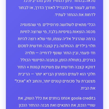
מלאה בהחזר: ניתן להחזיר חלק מהריבית כל
חודש, לעצור או להגדיל לאורך הדרך, או לבחור
לדחות את ההחזר לעתיד.
הכלי מתאים לשלושה פרופילים: מי שהפנסיה
מכסה הוצאות בסיסיות בלבד, מי שרוצה לחיות
ברמה שהרגיל אליה עצמו, ומי שלא רוצה להיות
תלוי בילדים. ההחלטה בין קצבה חודשית לסכום
חד-פעמי, ובין החזר שוטף לדחייה — תלויה
בצרכים, בתוחלת הזמן, ובמבנה הפיננסי הכולל.
דווקא קצבה חודשית עם משיכות קטנות + החזר
חלקי הוא לעתים הפתרון הבריא יותר — הריבית
מצטברת על סכומים קטנים יותר, והחוב לא "אוכל"
את הבית.
בgoola credit אנחנו בוחנים את כלל השוק, את
שוויי הנכס, את התנאים ואת מבנה ההחזר הנכון