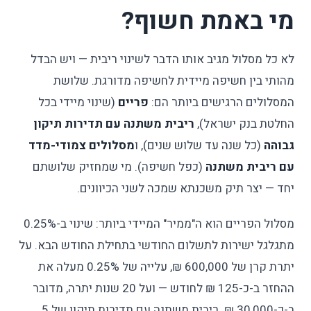
מי באמת חשוף?
לא כל מסלול מגיב אותו הדבר לשינוי ריבית — ויש הבדל
מהותי בין חשיפה מיידית לחשיפה מדורגת. שלושת
המסלולים הרגישים ביותר הם:
פריים
(שינוי מיידי בכל
החלטת בנק ישראל),
ריבית משתנה עם תדירות תיקון
גבוהה
(כל שנה עד שלוש שנים), ו
מסלולים צמודי-מדד
עם ריבית משתנה
(כפל חשיפה). מי שמחזיק שלושתם
יחד — יצר תיק משכנתא שמכה לשני הכיוונים.
מסלול הפריים הוא ה"ממיר" המיידי ביותר: שינוי ב-0.25%
מתגלגל ישירות לתשלום החודשי בתחילת החודש הבא. על
יתרת קרן של 600,000 ₪, עלייה של 0.25% מעלה את
ההחזר ב-כ-125 ₪ לחודש — ועל 20 שנות יתרה, מדובר
ב-כ-30,000 ₪. ריבית משתנה עם תדירות תיקון של 5