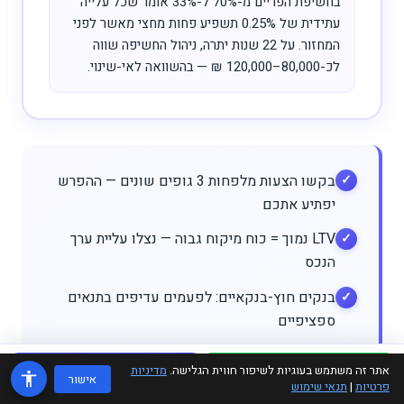
בחשיפת הפריים מ-70% ל-33% אומר שכל עלייה
עתידית של 0.25% תשפיע פחות מחצי מאשר לפני
המחזור. על 22 שנות יתרה, ניהול החשיפה שווה
לכ-80,000–120,000 ₪ — בהשוואה לאי-שינוי.
בקשו הצעות מלפחות 3 גופים שונים — ההפרש
יפתיע אתכם
LTV נמוך = כוח מיקוח גבוה — נצלו עליית ערך
הנכס
בנקים חוץ-בנקאיים: לפעמים עדיפים בתנאים
ספציפיים
גופי מימון מתמחרים לפי פרופיל — שיפור אשראי
אתר זה משתמש בעוגיות לשיפור חווית הגלישה.
מדיניות
WhatsApp
טלפון
מוריד ריבית
אישור
פרטיות
|
תנאי שימוש