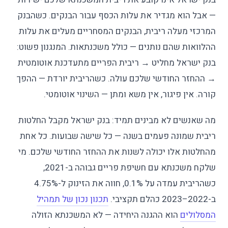
— אבל הוא מגדיר את עלות הכסף עבור הבנקים. כשהבנק
המרכזי מעלה ריבית, הבנקים המסחריים מעלים את עלות
ההלוואות שהם נותנים — כולל משכנתאות. המנגנון פשוט:
בנק ישראל מחליט → ריבית הפריים מתעדכנת אוטומטית
→ ההחזר החודשי שלכם עולה. כשהריבית יורדת — ההפך
קורה. אין פיגור, אין משא ומתן — השינוי אוטומטי.
מה שאנשים לא מבינים תמיד: בנק ישראל מקבל החלטות
ריבית שמונה פעמים בשנה — כל שישה שבועות. כל אחת
מהחלטות אלו יכולה לשנות את ההחזר החודשי שלכם. מי
שלקח משכנתא עם חשיפת פריים גבוהה ב-2021,
כשהריבית עמדה על 0.1%, חווה את הזינוק ל-4.75%
ב-2022–2023 כהלם תקציבי.
תכנון נכון של תמהיל
המסלולים
הוא ההגנה היחידה — לא המשכנתא הזולה