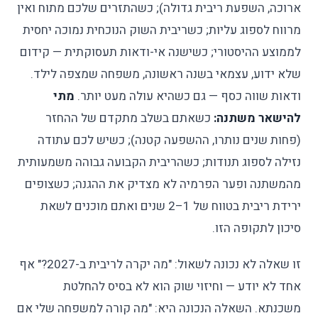
ארוכה, השפעת ריבית גדולה); כשהתזרים שלכם מתוח ואין
מרווח לספוג עליות; כשריבית השוק הנוכחית נמוכה יחסית
לממוצע ההיסטורי; כשישנה אי-ודאות תעסוקתית — קידום
שלא ידוע, עצמאי בשנה ראשונה, משפחה שמצפה לילד.
ודאות שווה כסף — גם כשהיא עולה מעט יותר.
מתי
להישאר משתנה:
כשאתם בשלב מתקדם של ההחזר
(פחות שנים נותרו, ההשפעה קטנה); כשיש לכם עתודה
נזילה לספוג תנודות; כשהריבית הקבועה גבוהה משמעותית
מהמשתנה ופער הפרמיה לא מצדיק את ההגנה; כשצופים
ירידת ריבית בטווח של 1–2 שנים ואתם מוכנים לשאת
סיכון לתקופה הזו.
זו שאלה לא נכונה לשאול: "מה יקרה לריבית ב-2027?" אף
אחד לא יודע — וחיזוי שוק הוא לא בסיס להחלטת
משכנתא. השאלה הנכונה היא: "מה קורה למשפחה שלי אם