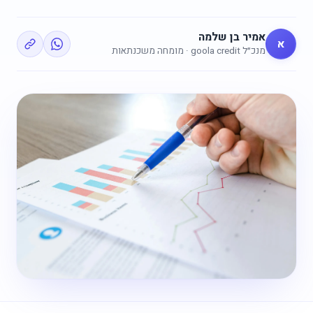
אמיר בן שלמה
א
מנכ״ל goola credit · מומחה משכנתאות