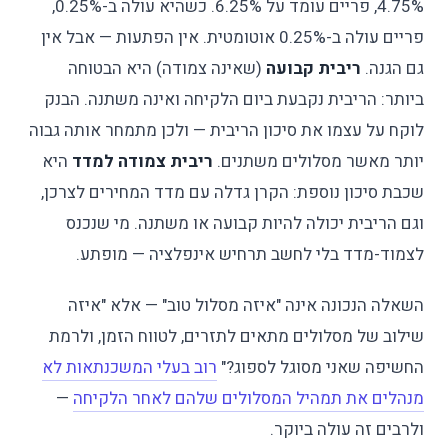
4.75%, פריים עומד על 6.25%. כשהיא עולה ב-0.25%,
פריים עולה ב-0.25% אוטומטית. אין הפתעות — אבל אין
גם הגנה.
ריבית קבועה
(שאינה צמודה) היא הבטוחה
ביותר: הריבית נקבעת ביום הלקיחה ואינה משתנה. הבנק
לוקח על עצמו את סיכון הריבית — ולכן מתמחר אותה גבוה
יותר מאשר מסלולים משתנים.
ריבית צמודה למדד
היא
שכבת סיכון נוספת: הקרן גדלה עם מדד המחירים לצרכן,
וגם הריבית יכולה להיות קבועה או משתנה. מי שנכנס
לצמוד-מדד בלי לחשב תרחיש אינפלציה — מופתע.
השאלה הנכונה אינה "איזה מסלול טוב" — אלא "איזה
שילוב של מסלולים מתאים לתזרים, לטווח הזמן, ולרמת
החשיפה שאני מסוגל לספוג?"
רוב בעלי המשכנתאות לא
מנהלים את תמהיל המסלולים שלהם לאחר הלקיחה
—
ולרבים זה עולה ביוקר.