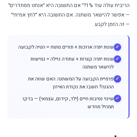
הריבית עולה עוד 1%?" אם התשובה היא "אנחנו מסתדרים"
— אפשר להישאר משתנה. אם התשובה היא "לחץ אמיתי"
— זה הזמן לקבע.
שנות יתרה ארוכות + תזרים מתוח = הטיה לקבועה
שנות יתרה קצרות + עתודה נזילה = גמישות
להישאר משתנה
פרמיית הקבועה על המשתנה: האם שווה את
ההגנה? חשבו את נקודת האיזון
שינוי נסיבות חיים (ילד, קידום, עצמאי) — בדקו
תמהיל מחדש