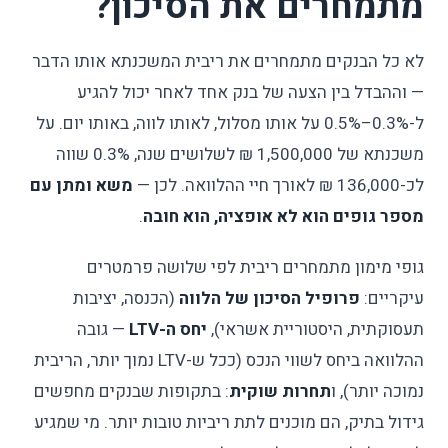
מתמחרים את הסיכון?
לא כל הבנקים מתמחרים את ריבית המשכנתא אותו הדבר
— וההבדל בין הצעה של בנק אחד לאחר יכול להגיע
ל-0.3%–0.5% על אותו מסלול, לאותו לווה, באותו יום. על
משכנתא של 1,500,000 ₪ לשלושים שנה, 0.3% שווה
לכ-136,000 ₪ לאורך חיי ההלוואה. לכן —
משא ומתן עם
מספר גופים הוא לא אופציה, הוא חובה
.
גופי מימון מתמחרים ריבית לפי שלושה פרמטרים
עיקריים:
פרופיל הסיכון של הלווה
(הכנסה, יציבות
תעסוקתית, היסטוריית אשראי),
יחס ה-LTV
— גובה
ההלוואה ביחס לשווי הנכס (ככל ש-LTV נמוך יותר, הריבית
נמוכה יותר), ו
תחרות שוקית
: בתקופות שבנקים מחפשים
גידול בתיק, הם מוכנים לתת ריביות טובות יותר. מי שמגיע