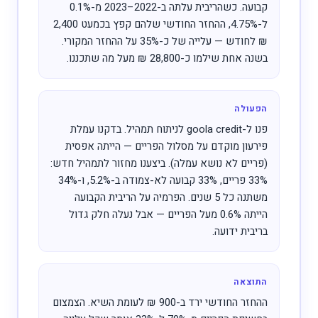
קבועה. כשהריבית עלתה ב-2022–2023 מ-0.1%
ל-4.75%, ההחזר החודשי שלהם קפץ בכמעט 2,400
₪ לחודש — עלייה של כ-35% על ההחזר המקורי.
בשנה אחת שילמו כ-28,800 ₪ מעל מה שתכננו.
הפעולה
פנו ל-goola credit לניתוח תמהיל. בדקנו עמלת
פירעון מוקדם על מסלול הפריים — הייתה אפסית
(פריים לא נושא עמלה). ביצענו מחזור לתמהיל חדש:
33% פריים, 33% קבועה לא-צמודה ב-5.2%, ו-34%
משתנה כל 5 שנים. הפרמיה על הריבית הקבועה
הייתה 0.6% מעל הפריים — אבל נעלה חלק גדול
בריבית ידועה.
התוצאה
ההחזר החודשי ירד ב-900 ₪ לעומת השיא. הצמצום