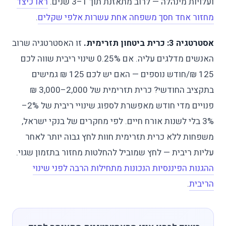
ועלויות מינהלה — לרוב מתאזנת תוך 1–3 שנים.
ראו כיצד
מחזור אחד חסך משפחה אחת עשרות אלפי שקלים
.
אסטרטגיה 3: כרית ביטחון תזרימית.
זו האסטרטגיה שרוב
האנשים מדלגים עליה. אם 0.25% שינוי ריבית שווה לכם
125 ₪/חודש נוספים — האם יש לכם 125 ₪ גמישים
בתקציב החודשי? כרית תזרימית של 2,000–3,000 ₪
פנויים מדי חודש מאפשרת לספוג שינויי ריבית של 2%–
3% בלי לשנות אורח חיים. לפי מחקרים של בנקי ישראל,
משפחות ללא כרית תזרימית חוות לחץ גבוה יותר לאחר
עליות ריבית — לחץ שמוביל להחלטות מחזור בתזמון שגוי.
ההגנות הפיננסיות הנכונות מתחילות הרבה לפני שינוי
הריבית
.